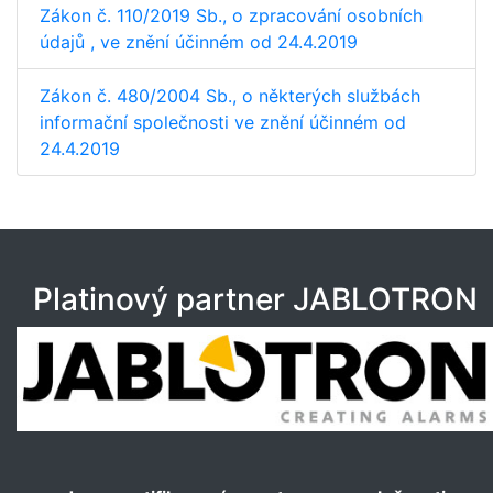
Zákon č. 110/2019 Sb., o zpracování osobních
údajů , ve znění účinném od 24.4.2019
Zákon č. 480/2004 Sb., o některých službách
informační společnosti ve znění účinném od
24.4.2019
Platinový partner JABLOTRON