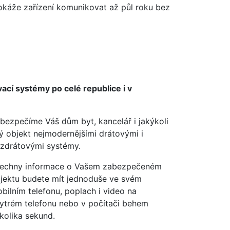
okáže zařízení komunikovat až půl roku bez
í systémy po celé republice i v
bezpečíme Váš dům byt, kancelář i jakýkoli
ný objekt nejmodernějšími drátovými i
zdrátovými systémy.
echny informace o Vašem zabezpečeném
jektu budete mít jednoduše ve svém
bilním telefonu, poplach i video na
ytrém telefonu nebo v počítači behem
kolika sekund.