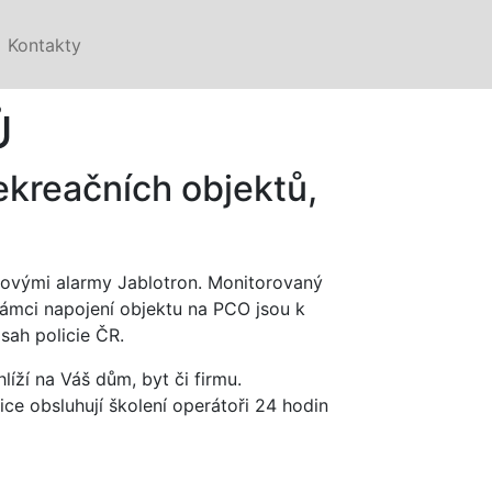
Kontakty
Ů
ekreačních objektů,
tovými alarmy Jablotron. Monitorovaný
mci napojení objektu na PCO jsou k
ásah policie ČR.
ží na Váš dům, byt či firmu.
ce obsluhují školení operátoři 24 hodin