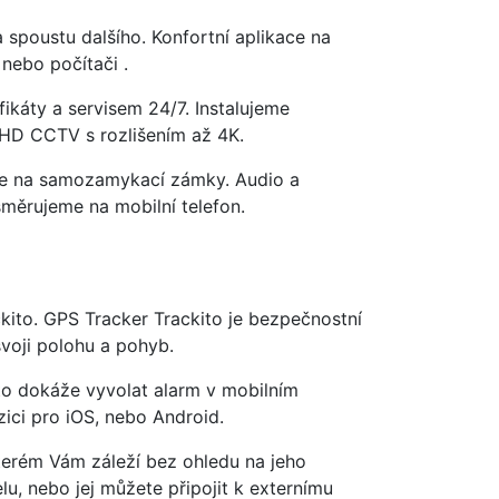
a spoustu dalšího. Konfortní aplikace na
nebo počítači .
ikáty a servisem 24/7. Instalujeme
 HD CCTV s rozlišením až 4K.
íme na samozamykací zámky. Audio a
směrujeme na mobilní telefon.
kito. GPS Tracker Trackito je bezpečnostní
svoji polohu a pohyb.
o dokáže vyvolat alarm v mobilním
zici pro iOS, nebo Android.
terém Vám záleží bez ohledu na jeho
u, nebo jej můžete připojit k externímu