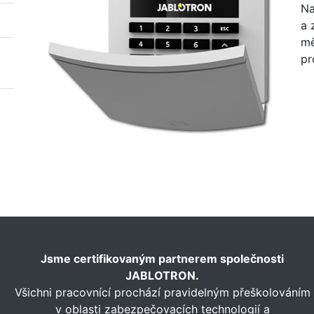
Na
a 
mě
pr
Jsme certifikovaným partnerem společnosti
JABLOTRON.
Všichni pracovnící prochází pravidelným přeškolováním
v oblasti zabezpečovacích technologií a