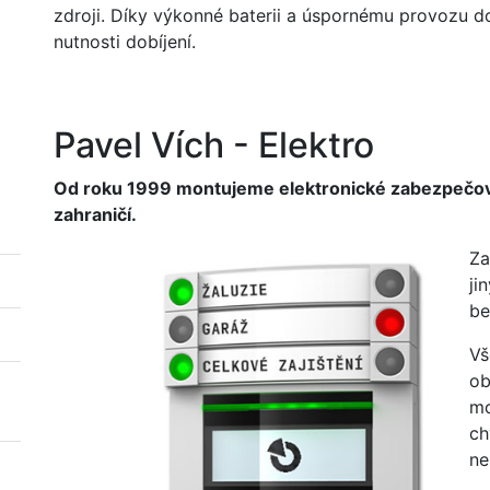
zdroji. Díky výkonné baterii a úspornému provozu d
nutnosti dobíjení.
Pavel Vích - Elektro
Od roku 1999 montujeme elektronické zabezpečovac
zahraničí.
Za
ji
be
Vš
ob
mo
ch
ne