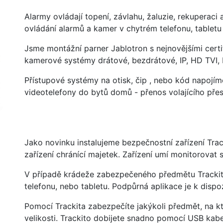
Alarmy ovládají topení, závlahu, žaluzie, rekuperaci 
ovládání alarmů a kamer v chytrém telefonu, tabletu 
Jsme montážní parner Jablotron s nejnovějšími certif
kamerové systémy drátové, bezdrátové, IP, HD TVI,
Přístupové systémy na otisk, čip , nebo kód napoj
videotelefony do bytů domů - přenos volajícího pře
Jako novinku instalujeme bezpečnostní zařízení Trac
zařízení chránící majetek. Zařízení umí monitorovat 
V případě krádeže zabezpečeného předmětu Trackit
telefonu, nebo tabletu. Podpůrná aplikace je k dispo
Pomocí Trackita zabezpečíte jakýkoli předmět, na k
velikosti. Trackito dobijete snadno pomocí USB kabel