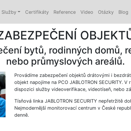
Služby
Certifikáty
Reference
Video
Otázky
Blog
ZABEZPEČENÍ OBJEKT
ení bytů, rodinných domů, r
nebo průmyslových areálů.
Provádíme zabezpečení objektů drátovými i bezdrá
objekt napojíme na PCO JABLOTRON SECURITY. V rá
dispozici služby videoverifikace, videotíseň, nebo z
Tísňová linka JABLOTRON SECURITY nepřetržitě dohlí
Nejmodernější monitorovací centrum v České republi
denně.